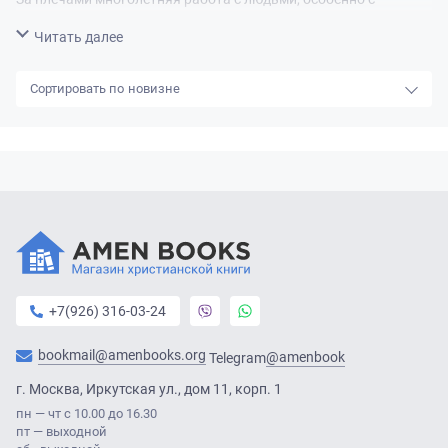
молодёжью. В своей книге Алексей Павлович Прохоров даёт
Свернуть
Читать далее
ответы на некоторые наиболее актуальные и сложные
вопросы в современном христианстве, которые интересуют
новизне
ищущих и любознательных читателей. А. Прохоров является
автором целого ряда книг, вызвавших широкий читательский
интерес: “Человек”, “Встречи”, “Юность - пора прекрасная и
опасная”.
+7(926) 316-03-24
bookmail@amenbooks.org
@amenbook
Telegram
г. Москва, Иркутская ул., дом 11, корп. 1
пн — чт с 10.00 до 16.30
пт — выходной