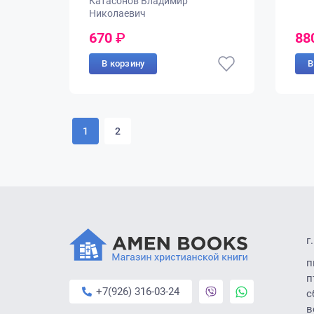
Катасонов Владимир
Николаевич
670
₽
88
В корзину
В
1
2
г
п
п
+7(926) 316-03-24
с
в