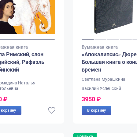
ажная книга
Бумажная книга
па Римский, слон
«Апокалипсис» Дюре
дийский, Рафаэль
Большая книга о кон
бинский
времен
Светлана Мурашкина
омадина Наталья
тольевна
Василий Успенский
0
₽
3950
₽
 корзину
В корзину
Новинка