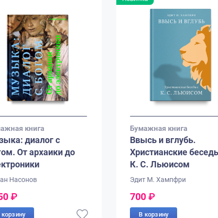
ажная книга
Бумажная книга
зыка: диалог с
Ввысь и вглубь.
гом. От архаики до
Христианские беседы
ектроники
К. С. Льюисом
ан Насонов
Эдит М. Хампфри
50
₽
700
₽
 корзину
В корзину