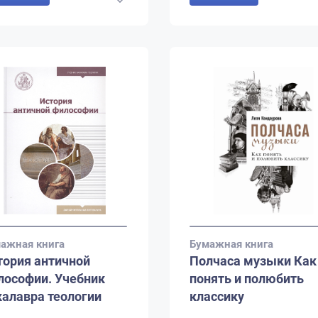
ажная книга
Бумажная книга
тория античной
Полчаса музыки Как
лософии. Учебник
понять и полюбить
калавра теологии
классику