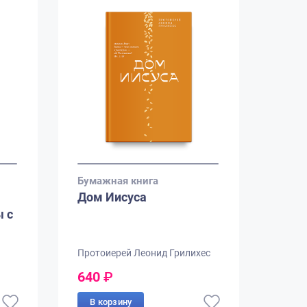
Бумажная книга
Дом Иисуса
 с
Протоиерей Леонид Грилихес
640
₽
В корзину