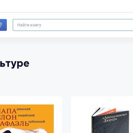
льтуре