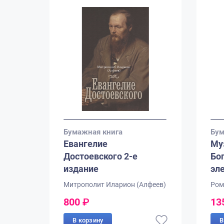
Бумажная книга
Бум
Евангелие
Му
Достоевского 2-е
Бо
издание
эл
Митрополит Иларион (Алфеев)
Ром
800
₽
13
В корзину
В