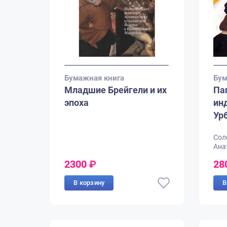
Бумажная книга
Бум
Младшие Брейгели и их
Па
эпоха
ин
Ур
Сол
Ана
2300
₽
28
В корзину
В