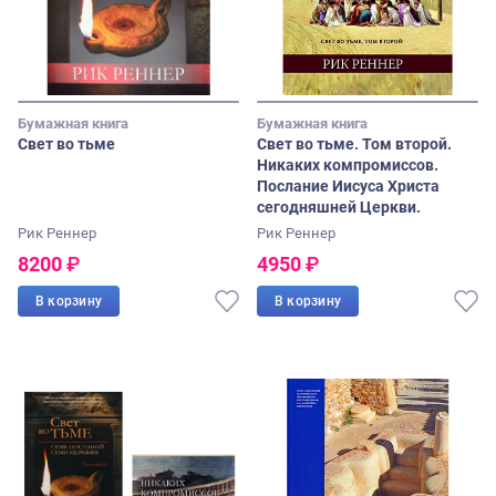
Бумажная книга
Бумажная книга
Свет во тьме
Свет во тьме. Том второй.
Никаких компромиссов.
Послание Иисуса Христа
сегодняшней Церкви.
Рик Реннер
Рик Реннер
8200
₽
4950
₽
В корзину
В корзину