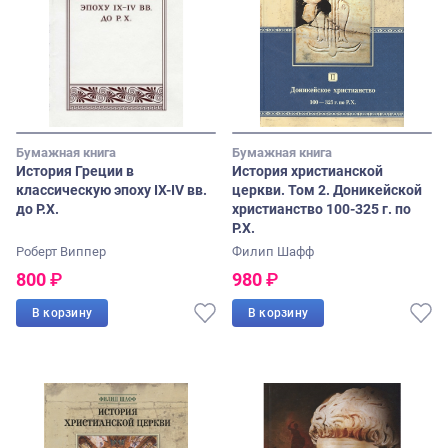
Бумажная книга
Бумажная книга
История Греции в
История христианской
классическую эпоху IX-IV вв.
церкви. Том 2. Доникейской
до Р.Х.
христианство 100-325 г. по
Р.Х.
Роберт Виппер
Филип Шафф
800
₽
980
₽
В корзину
В корзину