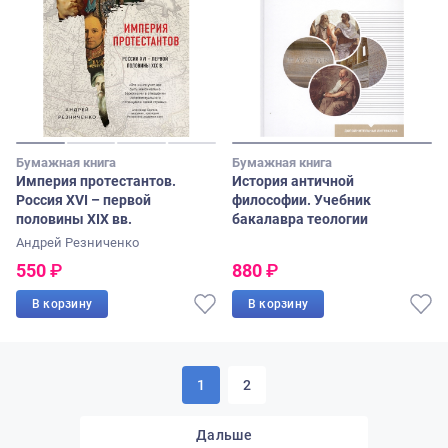
Бумажная книга
Бумажная книга
Империя протестантов.
История античной
Россия XVI – первой
философии. Учебник
половины XIX вв.
бакалавра теологии
Андрей Резниченко
550
₽
880
₽
В корзину
В корзину
1
2
Дальше