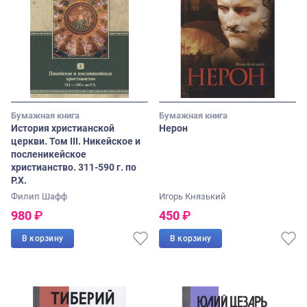
Бумажная книга
Бумажная книга
История христианской
Нерон
церкви. Том III. Никейское и
посленикейское
христианство. 311-590 г. по
Р.Х.
Филип Шафф
Игорь Князький
980
₽
450
₽
В корзину
В корзину