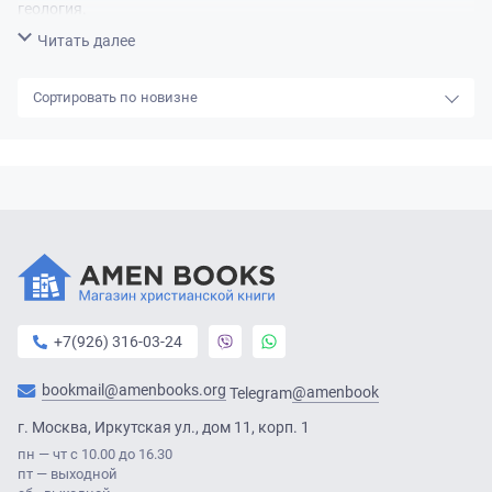
геология.
Анна играет на тромбоне, выступала в оркестрах, народных,
Свернуть
Читать далее
фанк и соул группах. Анна живет в Эдинбурге, Шотландия.
новизне
+7(926) 316-03-24
bookmail@amenbooks.org
@amenbook
Telegram
г. Москва, Иркутская ул., дом 11, корп. 1
пн — чт с 10.00 до 16.30
пт — выходной