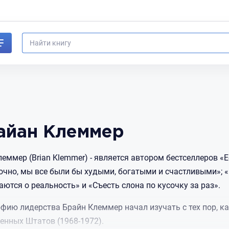
айaн Клеммер
леммер (Brian Klemmer) - является автором бестселлеров «
очно, мы все были бы худыми, богатыми и счастливыми»; 
аются о реальность» и «Съесть слона по кусочку за раз».
фию лидерства Брайн Клеммер начал изучать с тех пор, 
енных Штатов (1968-1972).