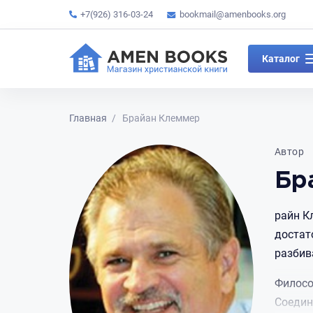
+7(926) 316-03-24
bookmail@amenbooks.org
Каталог
Главная
Брайaн Клеммер
Автор
Бр
райн К
достат
разбив
Филосо
Соедин