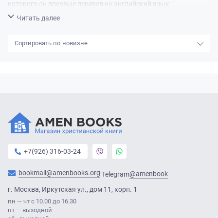
которого он впервые перевел на английский язык.
Свернуть
Читать далее
Родился - 4 сентября 1935 г.,
Буффало
Умер - 8 мая 2013 г. (77 лет),
США
новизне
+7(926) 316-03-24
bookmail@amenbooks.org
@amenbook
Telegram
г. Москва, Иркутская ул., дом 11, корп. 1
пн — чт с 10.00 до 16.30
пт — выходной