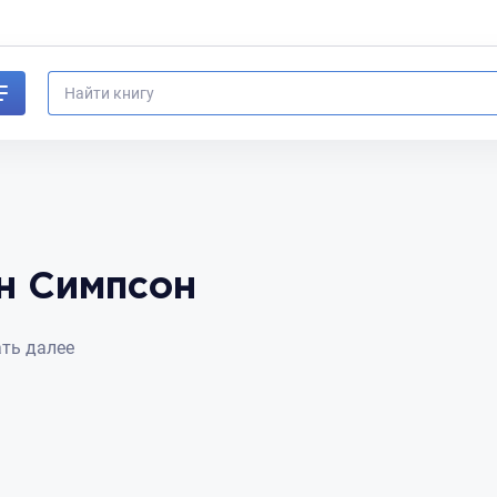
н Симпсон
ть
ть далее