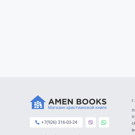
г
п
п
+7(926) 316-03-24
с
в