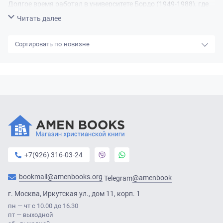
Долгое время работал в университете Бордо (1949-1988), где
занимал с 1961 года кафедру Римской истории, в 1970-1973
Свернуть
Читать далее
годы руководил Институтом истории.
новизне
Автор около 280 работ по истории Античного мира.
+7(926) 316-03-24
bookmail@amenbooks.org
@amenbook
Telegram
г. Москва, Иркутская ул., дом 11, корп. 1
пн — чт с 10.00 до 16.30
пт — выходной