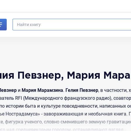
лия Певзнер, Мария Мар
Певзнер
и
Мария
Марамзина
.
Гелия
Певзнер
, в частности,
ватель RFI (Международного французского радио), соавтор
 по истории быта и культуре повседневности, написанных о
ье Нострадамуса» - завораживающая и необычная книга. Г
е, фигурка ученого, словно сменившего земную гравитаци
го над средневековым городом, останавливают взгляд.