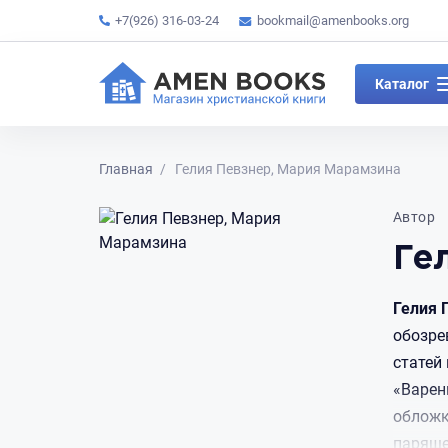
+7(926) 316-03-24
bookmail@amenbooks.org
Каталог
Главная
Гелия Певзнер, Мария Марамзина
Автор
Ге
Гелия
обозре
статей
«Варен
обложк
паряще