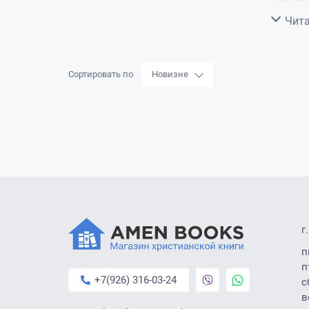
Сверну
Чита
Сортировать по
Новизне
г
п
п
+7(926) 316-03-24
с
в