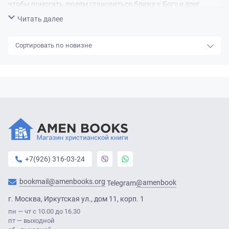
чтобы помогать людям становиться ближе к Богу и друг
другу.
Свернуть
Читать далее
новизне
+7(926) 316-03-24
bookmail@amenbooks.org
@amenbook
Telegram
г. Москва, Иркутская ул., дом 11, корп. 1
пн — чт с 10.00 до 16.30
пт — выходной