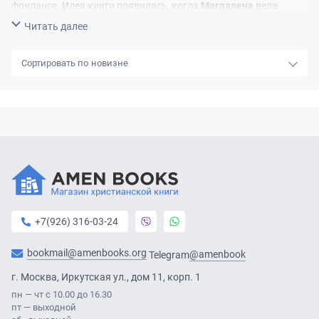
фрилансе. Идея книги появилась, когда
Магдалена
вела
авторскую колонку о современной архитектуре для журнала
Свернуть
Читать далее
«Architektura-Murator».
новизне
+7(926) 316-03-24
bookmail@amenbooks.org
@amenbook
Telegram
г. Москва, Иркутская ул., дом 11, корп. 1
пн — чт с 10.00 до 16.30
пт — выходной