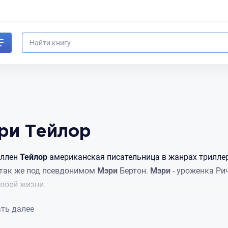
ри Тейлор
ллен
Тейлор
американская писательница в жанрах триллер
так же под псевдонимом
Мэри
Бертон.
Мэри
- уроженка Ри
своей жизни.
ть
ть далее