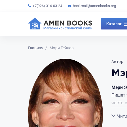
+7(926) 316-03-24
bookmail@amenbooks.org
Каталог
Главная
Мэри Тейлор
Автор
Мэ
Мэри
Э
Пишет 
часть 
Сверну
Чита