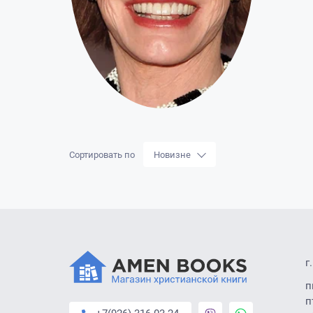
Сортировать по
Новизне
г
п
п