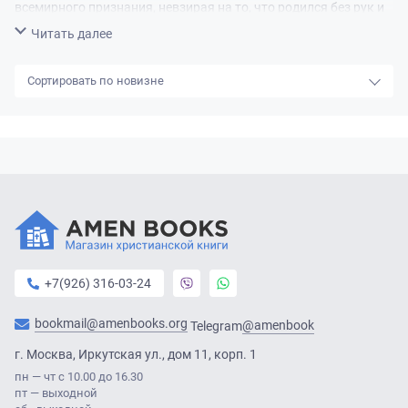
всемирного признания, невзирая на то, что родился без рук и
ног. Детство и юность.
Свернуть
Читать далее
новизне
+7(926) 316-03-24
bookmail@amenbooks.org
@amenbook
Telegram
г. Москва, Иркутская ул., дом 11, корп. 1
пн — чт с 10.00 до 16.30
пт — выходной