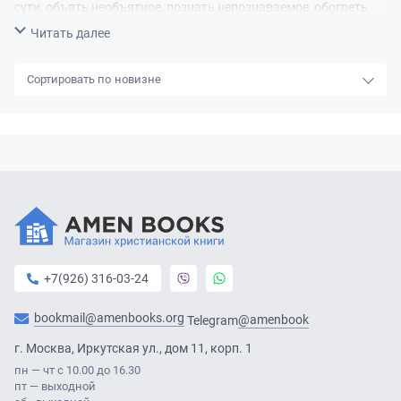
сути, объять необъятное, познать непознаваемое, обогреть
Вселенную и дотянуться до звёзд. Пусть простит меня
Свернуть
Читать далее
читатель за немногословность, и пусть за меня говорят мои
робкие творческие попытки. "
новизне
+7(926) 316-03-24
bookmail@amenbooks.org
@amenbook
Telegram
г. Москва, Иркутская ул., дом 11, корп. 1
пн — чт с 10.00 до 16.30
пт — выходной