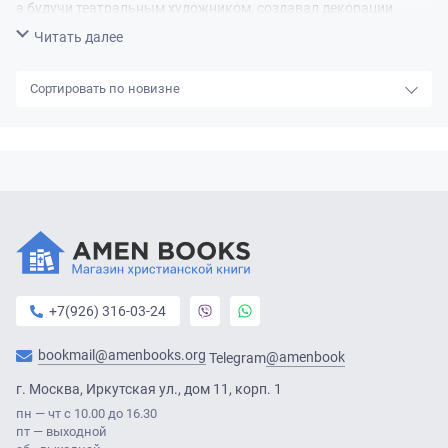
а будучи театральным художником, создавал декорации
и костюмы к спектаклям. Но несколько лет назад он решил
Свернуть
Читать далее
стать автором, переводчиком и редактором книг для детей.
Сегодня в Италии его произведения выпускают сразу
новизне
несколько издательств.
+7(926) 316-03-24
bookmail@amenbooks.org
@amenbook
Telegram
г. Москва, Иркутская ул., дом 11, корп. 1
пн — чт с 10.00 до 16.30
пт — выходной