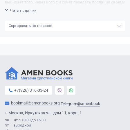
выбирает того, через кого Он хочет передать послания своему
народу.
Свернуть
Читать далее
Родился - 28 января 1805 г.,
Беруикшир
новизне
Умер - 6 августа 1874 г. (69 лет)
В браке с
Маргарет Питкэрн, Мэри Плейфер
Родители
Джон Фейрбейрн, Джесси Джонстон
Дети
Джон Фейрбейрн
+7(926) 316-03-24
bookmail@amenbooks.org
@amenbook
Telegram
г. Москва, Иркутская ул., дом 11, корп. 1
пн — чт с 10.00 до 16.30
пт — выходной