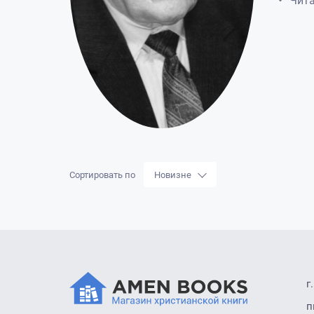
Чита
Сортировать по
Новизне
г
п