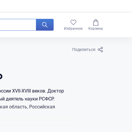
0
Избранное
Корзина
Поделиться
о
сии XVII-XVIII веков. Доктор
ный деятель науки РСФСР.
ская область, Российская