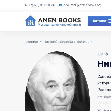
+7(926) 316-03-24
bookmail@amenbooks.org
Каталог
Главная
Николай Иванович Павленко
Автор
Ни
Советск
истори
Родился
импер
Умер - 
Сверну