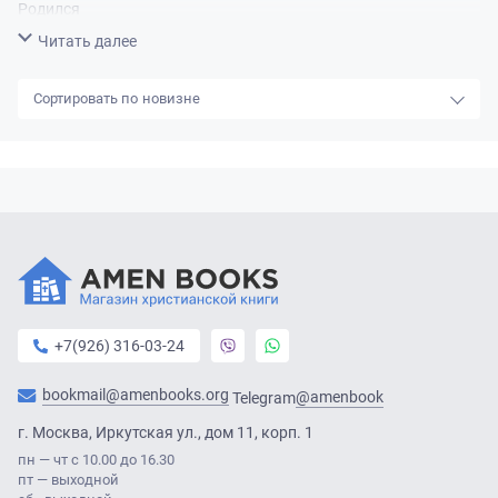
Родился
8 декабря 1950 г. (71 год),
Гётеборг
, Швеция
Свернуть
Читать далее
новизне
+7(926) 316-03-24
bookmail@amenbooks.org
@amenbook
Telegram
г. Москва, Иркутская ул., дом 11, корп. 1
пн — чт с 10.00 до 16.30
пт — выходной