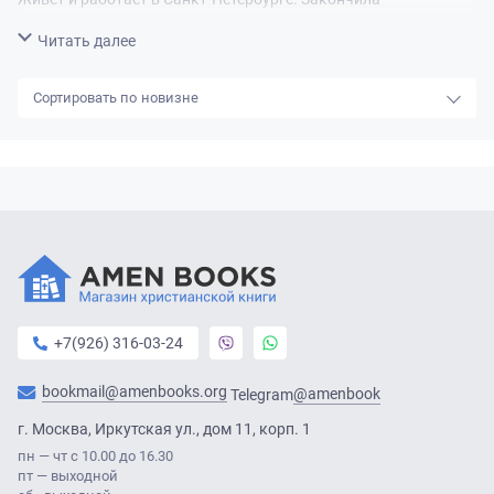
психологический факультет Санкт-Петербургского
Свернуть
Читать далее
государственного университета, после этого получила второе
образование в области юриспруденции. Ещё во время учёбы в
новизне
школе начала писать стихи, песни, сказки и рассказы. Первые
публикации появились в школьной газете «Девяточка». О
себе и творчестве: "Что сказать о творчестве? Пишу сказки...
Обожаю их с детства. Сколько себя помню, я их слушала,
читала и сама придумывала, теперь вот, наконец, начала
записывать. Уверена, что дети должны верить в чудеса. И
точно знаю, что взрослым это тоже не повредит."
+7(926) 316-03-24
bookmail@amenbooks.org
@amenbook
Telegram
г. Москва, Иркутская ул., дом 11, корп. 1
пн — чт с 10.00 до 16.30
пт — выходной