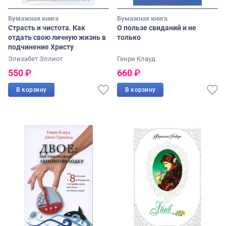
Бумажная книга
Бумажная книга
Страсть и чистота. Как
О пользе свиданий и не
отдать свою личную жизнь в
только
подчинение Христу
Элизабет Эллиот
Генри Клауд
550
₽
660
₽
В корзину
В корзину