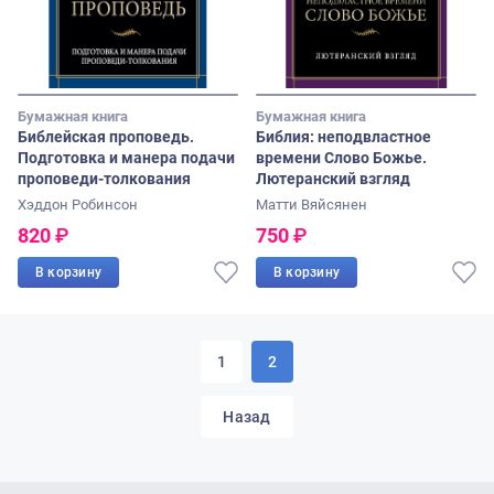
Бумажная книга
Бумажная книга
Библейская проповедь.
Библия: неподвластное
Подготовка и манера подачи
времени Слово Божье.
проповеди-толкования
Лютеранский взгляд
Хэддон Робинсон
Матти Вяйсянен
820
₽
750
₽
В корзину
В корзину
1
2
Назад