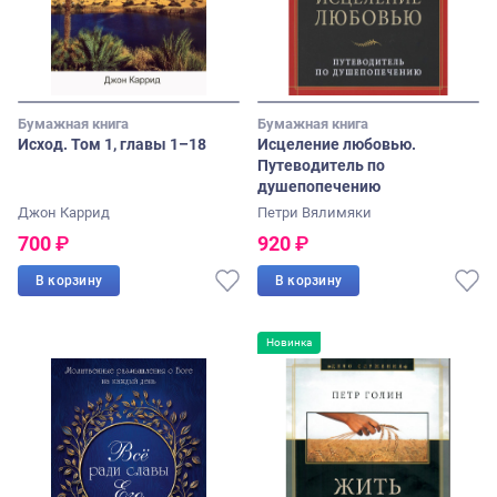
Бумажная книга
Бумажная книга
Исход. Том 1, главы 1–18
Исцеление любовью.
Путеводитель по
душепопечению
Джон Каррид
Петри Вялимяки
700
₽
920
₽
В корзину
В корзину
Новинка