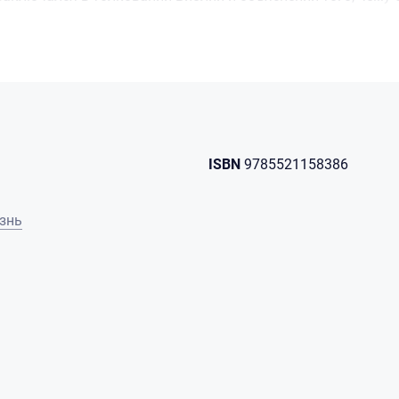
емирной евангелизации книги и кассеты Дерека бесплатн
тические страны и страны Дальнего Востока.
а уже нет в живых, его служение «Derek Prince Ministries» 
а каждом материке и в каждом часовом поясе. А материал
асти населения земного шара на понятном для них языке.
ISBN
9785521158386
знь