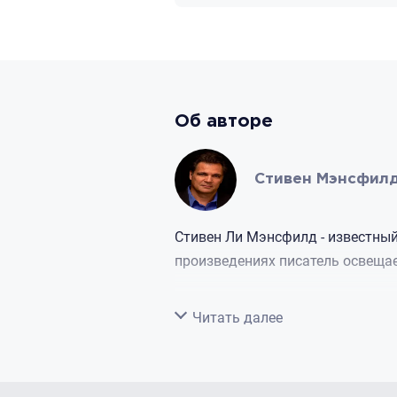
Об авторе
Стивен Мэнсфил
Стивен Ли Мэнсфилд - известный 
произведениях писатель освещае
Родился Мэнсфилд в 1958 году в
Свернуть
Читать далее
приходилось жить на военных по
времена, когда город был разде