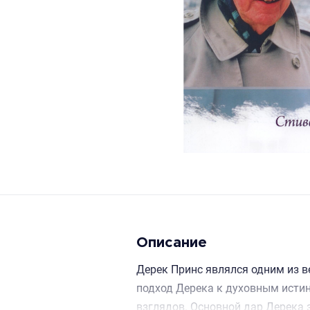
Описание
Дерек Принс являлся одним из 
подход Дерека к духовным исти
взглядов. Основной дар Дерека 