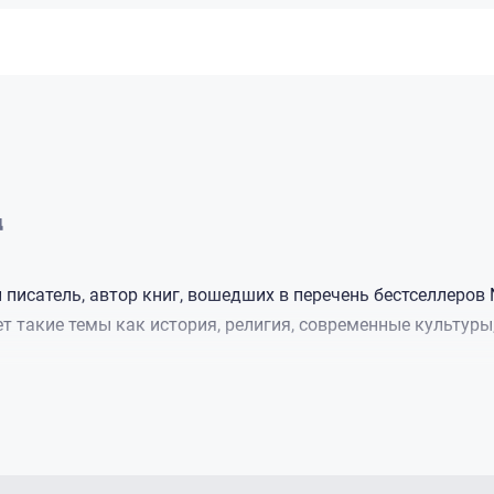
д
писатель, автор книг, вошедших в перечень бестселлеров N
т такие темы как история, религия, современные культур
 США, штате Джорджия, городе Колумбусе. Его отец был оф
стах. Очень много времени мальчик проводил в Германии,
лен на свободный и коммунистический секторы.