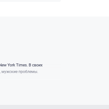
ew York Times. В своих
ы, мужские проблемы.
ицером, из-за чего семье
 преимущественно в Берлине, во