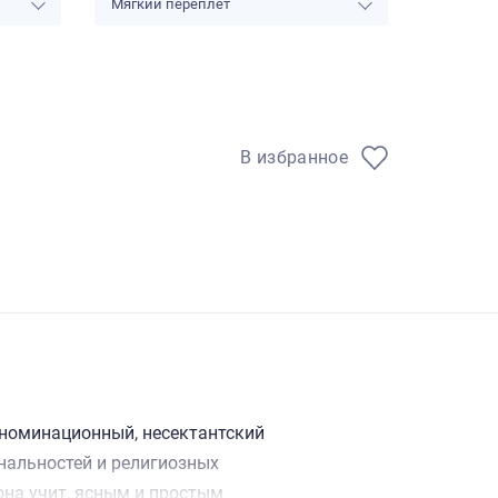
Мягкий переплет
В избранное
еноминационный, несектантский
нальностей и религиозных
она учит, ясным и простым