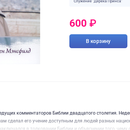
Служение "Дерека Принса"
600
₽
0
₽
В корзину
ведущих комментаторов Библии двадцатого столетия. Нед
нам сделал его учение доступным для людей разных нацио
заключался в толковании Библии и объяснении того, чему 