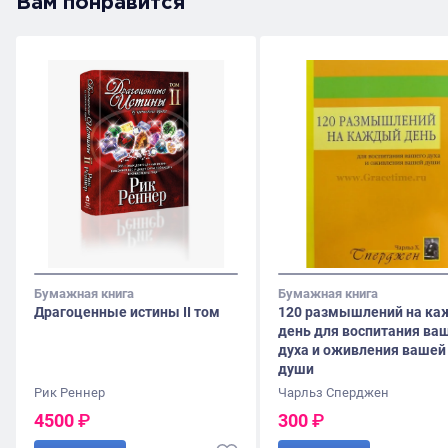
Вам понравится
Бумажная книга
Бумажная книга
Драгоценные истины II том
120 размышлений на к
день для воспитания ва
духа и оживления вашей
души
Рик Реннер
Чарльз Сперджен
4500
₽
300
₽