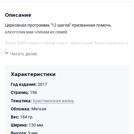
Описание
Церковная программа "12 шагов" призванная помочь
алкоголиками членам их семей.
Терри Вебб пишет о своей книге: «Много книг было написано о
движении «Двенадцать шагов». Я не собираюсь дублировать
Свернуть
Читать далее
эти и другие исследования, но попытаюсь снова поговорить о
корнях программы «Двенадцать шагов» и о
примечательности такого коллективного пути к
Характеристики
выздоровлению. В 1955 году в Сент-Луисе в речи на 20-летнем
Год издания:
2017
юбилее общества Анонимных Алкоголиков доктор Сэм
Шумейкер, один из ранних лидеров этого общества, сказал,
Страниц:
196
что АА косвенно черпали вдохновение и импульс в опыте
Тематика:
Христианская жизнь
Церкви и ее вероучении.
Обложка:
Мягкая
Моя цель — показать, что находки и практика движения
Вес:
184 гр.
Анонимных Алкоголиков может вдохнуть новую жизнь во
Ширина:
130 мм.
многих мирян и идти рука об руку со служением Церкви,
Высота:
9 мм.