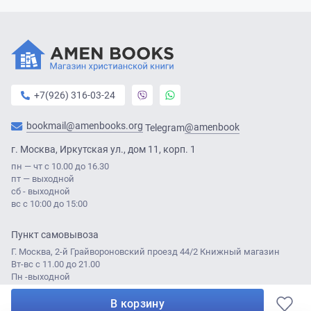
включая в себя переводы на русский, английский, китайский,
испанский,
арабский, малайский, хорватский, монгольский и
другие языки и наречия.
Родился
14 августа 1915 г.,
Бангалор
, Индия
Умер
+7(926) 316-03-24
24 сентября 2003 г. (88 лет),
Иерусалим
, Израиль
bookmail@amenbooks.org
@amenbook
Telegram
г. Москва, Иркутская ул., дом 11, корп. 1
пн — чт с 10.00 до 16.30
пт — выходной
сб - выходной
вс с 10:00 до 15:00
Пункт самовывоза
Г. Москва, 2-й Грайвороновский проезд 44/2 Книжный магазин
Вт-вс с 11.00 до 21.00
Пн -выходной
В корзину
© Amen Books 2021
Разработка сайта:
Лабаротория ДА