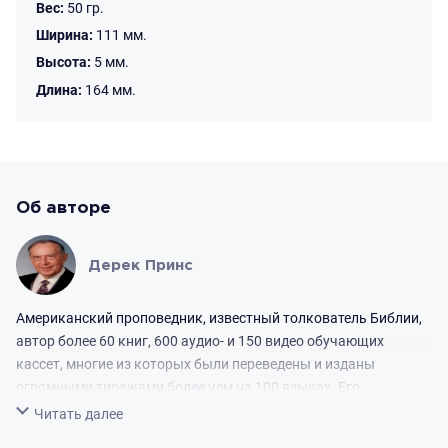
Вес:
50 гр.
Ширина:
111 мм.
Высота:
5 мм.
Длина:
164 мм.
Об авторе
Дерек Принс
Американский проповедник, известный толкователь Библии,
автор более 60 книг, 600 аудио- и 150 видео обучающих
кассет, многие из которых были переведены и изданы
огромными тиражами более чем на 100 языках. Его
ежедневная радиопрограмма «Сегодня с Дереком Принсом»
Свернуть
Читать далее
транслировалась почти на весь мир - на 6 континентов,