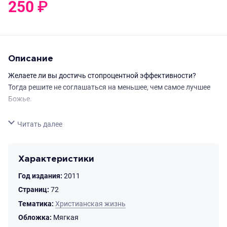
250
₽
0
₽
Описание
Желаете ли вы достичь стопроцентной эффективности?
Тогда решите не соглашаться на меньшее, чем самое лучшее
Божье.
Заглавием этой темы является незаконченное предложение:
Свернуть
Читать далее
«Если вы желаете самого лучшего Божьего ...».
Вступительное слово «если» сразу ставит вас перед выбором.
Желаете ли вы самого лучшего Божьего? Или нет?
Характеристики
Незавершенная вторая часть этого предложения дает мне
Год издания:
2011
возможность поделиться с вами восемью моментами,
которые понадобятся вам, если вы решите, что вы
Страниц:
72
действительно желаете самого лучшего Божьего.
Тематика:
Христианская жизнь
Обложка:
Мягкая