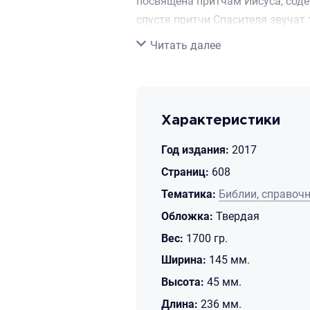
посвящена притчам Иисуса, соде
спустя притчи Спасителя звучат
бездонные глубины веры.
Свернуть
Читать далее
.
.Притчи в книге разделены на тр
из Галилеи в Иерусалим; произн
Характеристики
Год издания:
2017
Страниц:
608
Тематика:
Библии, справоч
Обложка:
Твердая
Вес:
1700 гр.
Ширина:
145 мм.
Высота:
45 мм.
Длина:
236 мм.