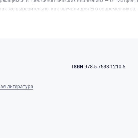
ржащимся в трех синоптических Евангелиях — от Матфея, М
 так же выразительно, как звучали для Его современников,
и категории: относящиеся к галилейскому периоду служени
есенные в Иерусалиме в последние дни Его земной жизни.
ISBN
978-5-7533-1210-5
ная литература