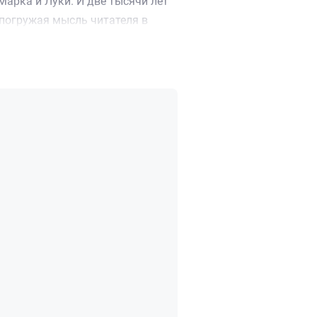
арка и Луки. И две тысячи лет
 погружая мысль читателя в
я Иисуса; произнесенные на пути