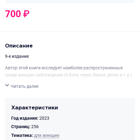
700
₽
0
₽
Описание
9-е издание
Автор этой книги исследует наиболее распространенные
среди женщин заблуждения (о Боге, грехе, браке, детях и т.д.)
и старается помочь обрести истину и стать по-настоящему
Свернуть
Читать далее
свободными. Книга полезна всем (включая мужчин) и может
быть использована для проведения семинаров по вопросам
семьи и брака.
Характеристики
Год издания:
2023
Страниц:
256
Тематика:
для женщин