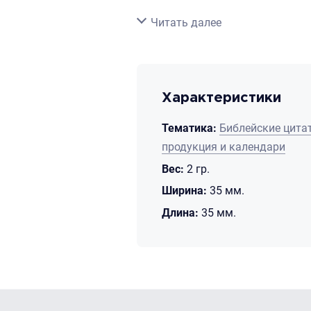
в подарок.
Свернуть
Читать далее
Особенности закладки
:
- размер: 3.5 х 3.5 см
- материал: магнит, картон
Характеристики
Тематика:
Библейские цита
продукция и календари
Вес:
2 гр.
Ширина:
35 мм.
Длина:
35 мм.