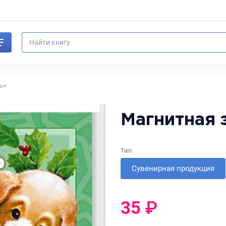
ь»
Магнитная 
Тип
Сувенирная продукция
35
₽
0
₽