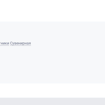
тники
Сувенирная