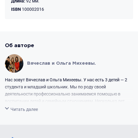
Длина:
92 мм.
ISBN
100002016
Об авторе
Вячеслав и Ольга Михеевы.
Нас зовут Вячеслав и Ольга Михеевы. У нас есть 3 детей — 2
студента и младший школьник. Мы по роду своей
деятельности профессионально занимаемся помощью в
воспитании детей и семейным отношениям. Несколько лет
назад нам пришла идея оформить наши идеи по воспитанию
Свернуть
Читать далее
наших детей в книгу. Так родилась серия книг «Семейные
времена» для разных возрастов. Мы верим, наши дети очень
нуждаются в здравом общении и учении и конечно обильно
«политого» все это любовью.