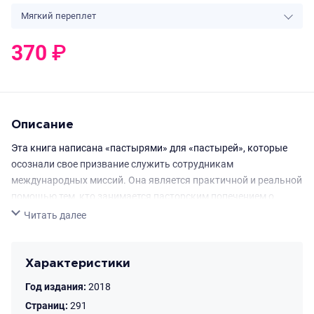
Мягкий переплет
370
₽
0
₽
Описание
Эта книга написана «пастырями» для «пастырей», которые
осознали свое призвание служить сотрудникам
международных миссий. Она является практичной и реальной
помощью тем, кто занимается пасторским попечением о
миссионерах.
Свернуть
Читать далее
Характеристики
Год издания:
2018
Страниц:
291