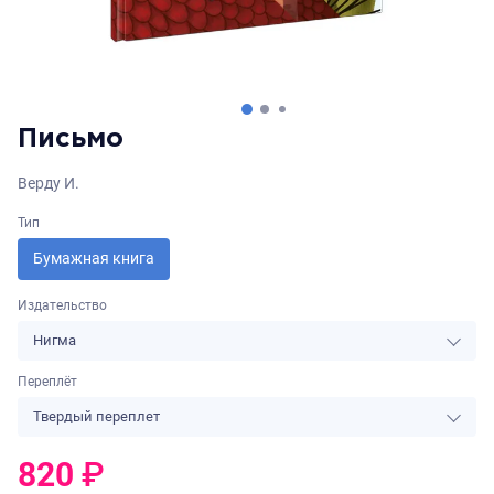
Письмо
Верду И.
Тип
Бумажная книга
Издательство
Нигма
Переплёт
Твердый переплет
820
₽
0
₽