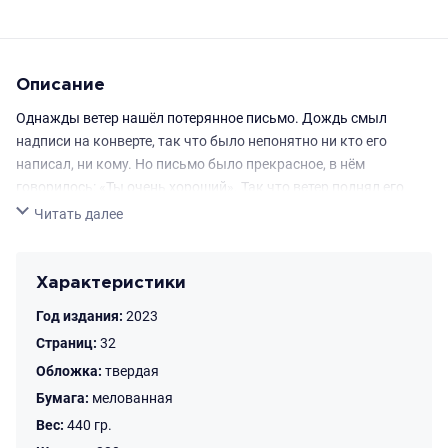
Описание
Однажды ветер нашёл потерянное письмо. Дождь смыл
надписи на конверте, так что было непонятно ни кто его
написал, ни кому. Но письмо было прекрасное, в нём
говорилось: «Ты очень хороший». Так что ветер поднял его
высоко-высоко и подул изо всех сил, чтобы письмо само
Свернуть
Читать далее
нашло адресата и кто-нибудь бы ему порадовался. Но ветер и
представить себе не мог, что письмо прилетит к сеньору
Котофею — вечно угрюмому коту, который всё время сидит
Характеристики
дома. Всё время? А вдруг слова смогут изменить его жизнь.
Год издания:
2023
РЕКОМЕНДУЕМЫЙ ВОЗРАСТ 0+
Страниц:
32
Обложка:
твердая
Бумага:
мелованная
Вес:
440 гр.