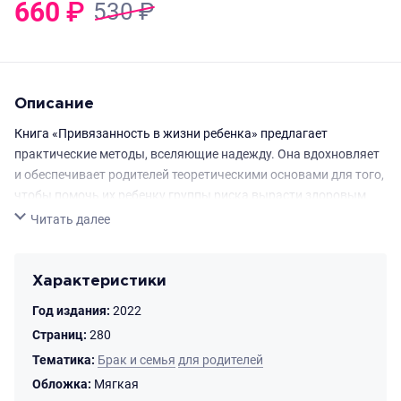
660
₽
530
₽
Описание
Книга «Привязанность в жизни ребенка» предлагает
практические методы, вселяющие надежду. Она вдохновляет
и обеспечивает родителей теоретическими основами для того,
чтобы помочь их ребенку группы риска вырасти здоровым
физически, психически и духовно. Эта книга — потрясающий
Свернуть
Читать далее
ресурс для родителей и специалистов.
Описание
Характеристики
Год издания:
2022
Принесите надежду и исцеление в вашу приемную семью.
Страниц:
280
Усыновление ребенка — это всегда радостный момент в
Тематика:
Брак и семья
для родителей
жизни семьи. Однако некоторые усыновления
Обложка:
Мягкая
сопровождаются специфическими трудностями. Принятие в