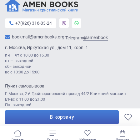
Содержание
Слова благодарности
Благодарность от авторов
+7(926) 316-03-24
Надежда и исцеление
Сострадание — краеугольный камень
bookmail@amenbooks.org
@amenbook
Telegram
Связь с миром
г. Москва, Иркутская ул., дом 11, корп. 1
Внимательно наблюдайте
пн — чт с 10.00 до 16.30
Поддерживайте здоровую биохимию мозга
пт — выходной
О медикаментах
сб - выходной
О терапии
вс с 10:00 до 15:00
Вовлекайте, играйте и хвалите
Распространенные преграды на пути к привязанности
Пункт самовывоза
Воспитание ребенка — это принятие сбалансированных
Г. Москва, 2-й Грайвороновский проезд 44/2 Книжный магазин
Вт-вс с 11.00 до 21.00
решений
Пн -выходной
Пожизненное посвящение
О надежде
В корзину
© Amen Books 2021
Разработка сайта:
Лабаротория ДА
Начало жизни вашего ребенка
Первый дом подрастающего ребенка: невидимые риски
0
Первый год жизни
Главная
Каталог
Избранное
Корзина