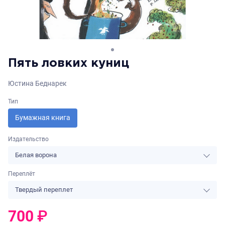
Пять ловких куниц
Юстина Беднарек
Тип
Бумажная книга
Издательство
Белая ворона
Переплёт
Твердый переплет
700
₽
0
₽