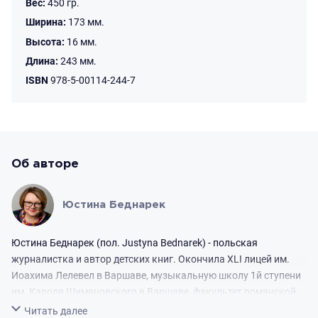
Вес:
450 гр.
Ширина:
173 мм.
Высота:
16 мм.
Длина:
243 мм.
ISBN
978-5-00114-244-7
Об авторе
Юстина Беднарек
Юстина Беднарек (пол. Justyna Bednarek) - польская
журналистка и автор детских книг. Окончила XLI лицей им.
Иоахима Лелевел в Варшаве, музыкальную школу 1й ступени
им. Кароля Шимановского в Варшаве, факультет романской
филологии в Варшавском университете и Университет
Свернуть
Читать далее