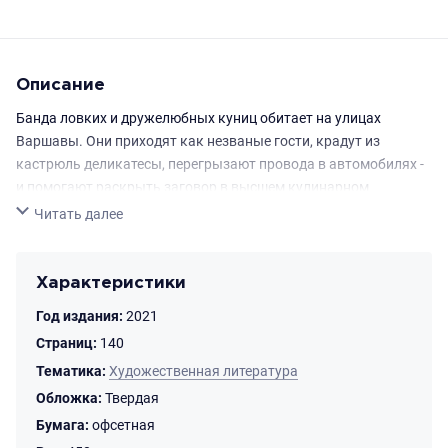
Описание
Банда ловких и дружелюбных куниц обитает на улицах
Варшавы. Они приходят как незваные гости, крадут из
кастрюль деликатесы, перегрызают провода в автомобилях -
и помогают раскрыть заговор в высшем кулинарном
обществе. А еще все герои - большие лакомки и прекрасно
Свернуть
Читать далее
готовят. Хочешь попробовать самый вкусный творожник или
цветки одуванчика в кляре? Тогда тебе пригодятся рецепты
пани Патриции (куницы) и пани Элизы (не куницы).
Характеристики
Для младшего школьного возраста.
Год издания:
2021
Страниц:
140
Тематика:
Художественная литература
Обложка:
Твердая
Бумага:
офсетная