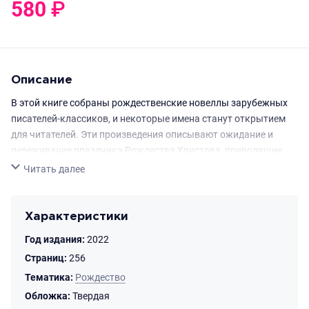
580
₽
0
₽
Описание
В этой книге собраны рождественские новеллы зарубежных
писателей-классиков, и некоторые имена станут открытием
для читателей. Эти произведения описывают ожидание и
переживание праздника Рождества Христова, приводящие
людей к настоящей духовной радости. Такие рассказы
Свернуть
Читать далее
западают в сердце и дают повод к обсуждению прочитанного
в семье и с друзьями.
Характеристики
Год издания:
2022
Страниц:
256
Тематика:
Рождество
Обложка:
Твердая