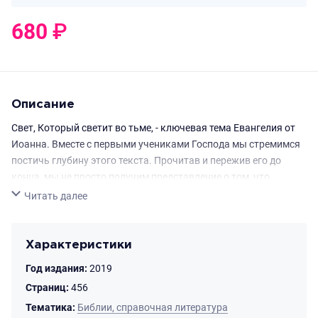
680
₽
0
₽
Описание
Свет, Который светит во тьме, - ключевая тема Евангелия от
Иоанна. Вместе с первыми учениками Господа мы стремимся
постичь глубину этого текста. Прочитав и пережив его до
конца, мы не просто получим представление о том, что
говорил и чему учил Господь, но будем знать это по
Свернуть
Читать далее
собственному опыту. Все, к чему призывает нас Христос,
относится ко дню сегодняшнему и ко дню завтрашнему, в
который мы должны идти вслед за Ним. И дарованная нам
Характеристики
жизнь вечная - это не загробный мир, это жизнь в полноте
Год издания:
2019
вообще - и там, и здесь, на земле. Это жизнь, в ходе которой
Страниц:
456
одерживается победа над смертью. Свет, который побеждает
Тематика:
Библии, справочная литература
тьму. Это жизнь, к которой мы прорываемся и приходим уже