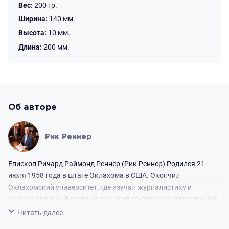
ситуациях. Пройдите тест на любовь и измените свою жизнь!
Вес:
200 гр.
Приобретите книгу, чтобы рядом с Вами всегда была
Ширина:
140 мм.
инструкция, которая поможет Вам поступать по любви в
Высота:
10 мм.
любой ситуации.
Длина:
200 мм.
Об авторе
Рик Реннер
Епископ Ричард Раймонд Реннер (Рик Реннер) Родился 21
июля 1958 года в штате Оклахома в США. Окончил
Оклахомский университет, где изучал журналистику и
греческий язык. Блестяще защитил докторскую диссертацию
и получил степень доктора богословия. В январе 1991 года
Свернуть
Читать далее
вместе с женой Анитой Дэнис Реннер и тремя сыновьями