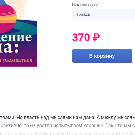
Издательство
Триада
370
₽
0
₽
В корзину
ствами. Но власть над мыслями нам дана! А между мысля
озитивно, то и чувства испытываем хорошие. Так что мы 
ля этого надо первым делом отказаться от разрушительны