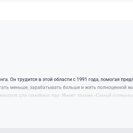
 этом ни окружали. И ваша душа и жизнь станут такими, какими задумал 
га. Он трудится в этой области с 1991 года, помогая пре
тать меньше, зарабатывать больше и жить полноценной жи
минаров для семейных пар. Имеет звание «Самый успешны
х сыновей.