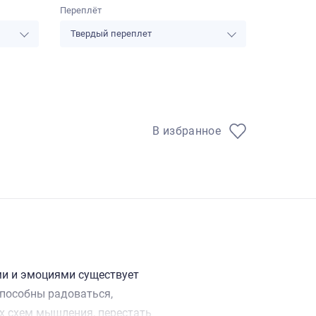
Переплёт
Твердый переплет
В избранное
ми и эмоциями существует
способны радоваться,
х схем мышления, перестать