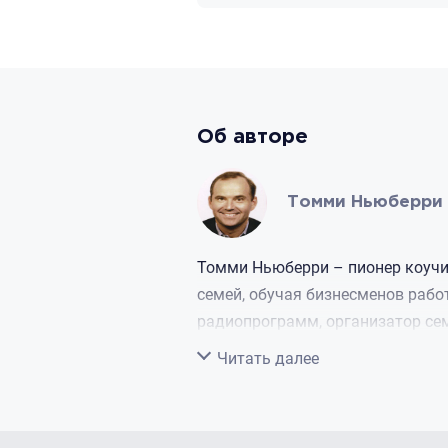
какие бы люди и обстоятельства вас при
Об авторе
Томми Ньюберри
Томми Ньюберри – пионер коучин
семей, обучая бизнесменов рабо
радиопрограмм, организатор се
Атланте, женат, воспитывает тре
Свернуть
Читать далее