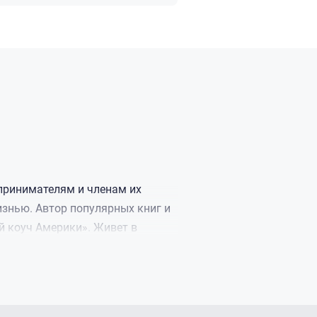
их Бог.
дпринимателям и членам их
знью. Автор популярных книг и
й коуч Америки». Живет в