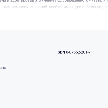
эна и адоптировав это учение под современного читателя, 
упным источником знаний, необходимых для победы над с
кие уловки использует мир в попытке отвратить нас от Бо
и грех и как нам распознать его. Автор иллюстрирует сво
дой главы предлагает читателям вопросы, которые помог
ISBN
0-87552-201-7
знь