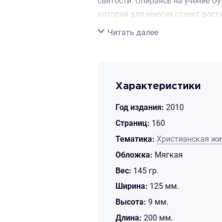
святости. Опираясь на учение Оу
которая для многих станет дост
шагом читатель узнает о том, ка
Свернуть
Читать далее
виде может предстать перед нам
примерами, а также в конце каж
Характеристики
Год издания:
2010
Страниц:
160
Тематика:
Христианская жи
Обложка:
Мягкая
Вес:
145 гр.
Ширина:
125 мм.
Высота:
9 мм.
Длина:
200 мм.