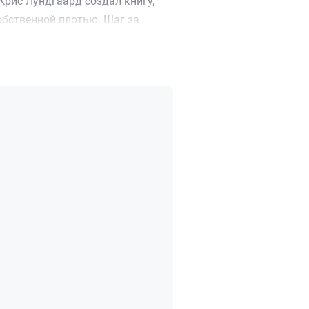
Крис Лундгаард создал книгу,
обственной плотью. Шаг за
га, в каком привлекательном
е произведение яркими
ут им переосмыслить свою жизнь.