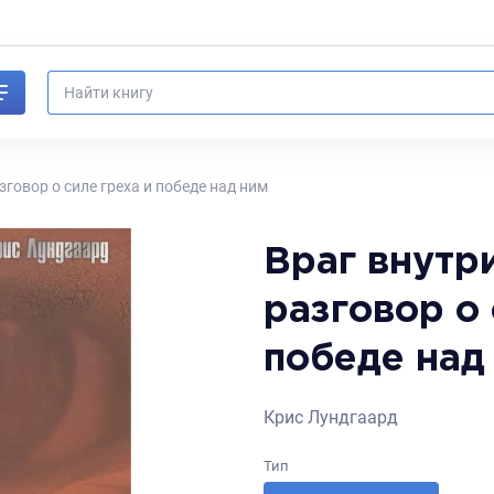
говор о силе греха и победе над ним
Враг внутр
разговор о 
победе над
Крис Лундгаард
Тип