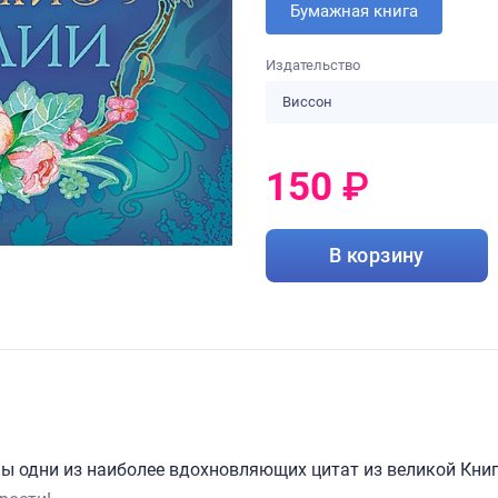
Бумажная книга
Издательство
Виссон
150
₽
0
₽
В корзину
ны одни из наиболее вдохновляющих цитат из великой Кни