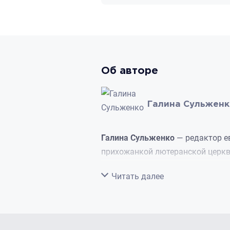
Об авторе
Галина Сульжен
Галина
Сульженко
— редактор ев
прихожанкой лютеранской церкв
Свернуть
Читать далее