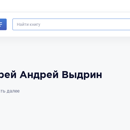
рей Андрей Выдрин
ть
ть далее