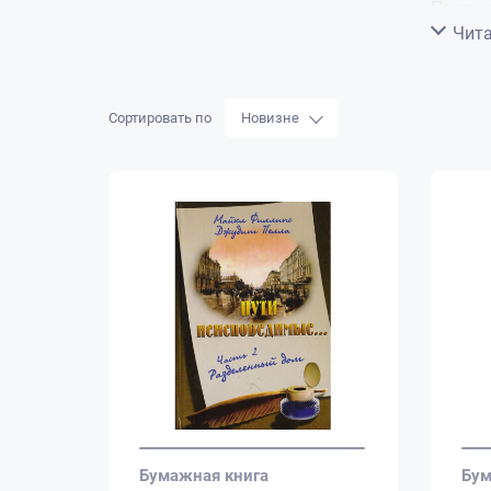
Пелла 
Сверну
Чита
зареги
часто 
привод
Сортировать по
Новизне
Бумажная книга
Бум