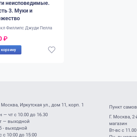
ти неисповедимые.
ть 3. Муки и
ржество
кл Филлипс
Джуди Пелла
0
₽
 корзину
. Москва, Иркутская ул., дом 11, корп. 1
Пункт само
н — чт с 10.00 до 16.30
Г. Москва, 
т — выходной
магазин
б - выходной
Вт-вс с 11.00
с с 10:00 до 15:00