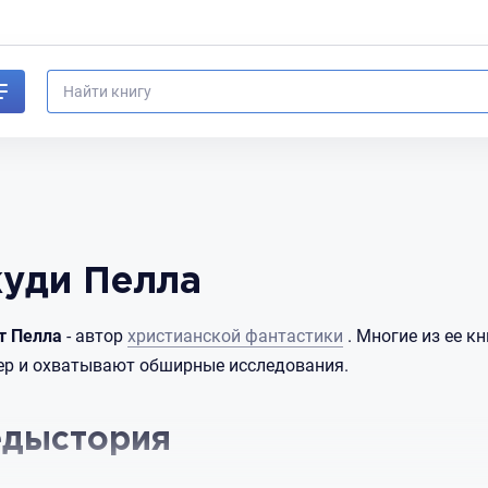
уди Пелла
т Пелла
- автор
христианской фантастики
. Многие из ее к
ер и охватывают обширные исследования.
едыстория