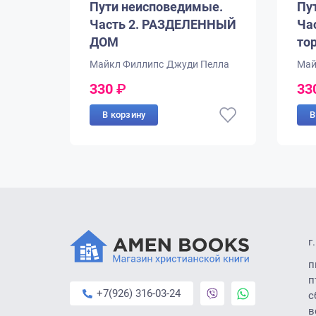
Пути неисповедимые.
Пу
Часть 2. РАЗДЕЛЕННЫЙ
Час
ДОМ
то
Майкл Филлипс
Джуди Пелла
Май
330
₽
33
В корзину
В
г
п
п
+7(926) 316-03-24
с
в