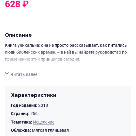
628
₽
0
₽
Описание
Книга уникальна: она не просто рассказывает, как питались
люди библейских времен, – в ней вы найдете руководство по
применению этих принципов сегодня.
О чем эта книга?
Свернуть
Читать далее
Здоровье человека – нормальный вес, хорошая фигура,
красивая кожа, высокая сопротивляемость различным
заболеваниям, продолжительность жизни – тесно связано с
Характеристики
его питанием. Книга американского врача и ученого Дона
Год издания:
2018
Кольберта рассказывает о том, как питались люди
библейских времен и Сам Христос. Но это не просто
Страниц:
256
историческое исследование. Диета, которой придерживался
Тематика:
Исцеление
Иисус, вполне доступна и сегодня. Однако мало знать, какие
Обложка:
Мягкая глянцевая
продукты использовать и как их готовить. И автор, помимо