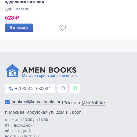
здорового питания
женой Мэри Колберт.
Дон Колберт
628
₽
Книги Дона Колберта
В корзину
Вы можете купить книги Дона Колберта в интернет-магазине
«Виссон». В ассортименте нашего магазина представлен
большой выбор книг этого известного американского
писателя и практикующего врача.
+7(926) 316-03-24
bookmail@amenbooks.org
@amenbook
Telegram
г. Москва, Иркутская ул., дом 11, корп. 1
пн — чт с 10.00 до 16.30
пт — выходной
сб - выходной
вс с 10:00 до 15:00