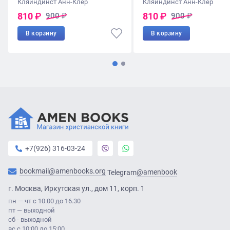
Кляйндинст Анн-Клер
Кляйндинст Анн-Клер
810
₽
810
₽
900
₽
900
₽
В корзину
В корзину
+7(926) 316-03-24
bookmail@amenbooks.org
@amenbook
Telegram
г. Москва, Иркутская ул., дом 11, корп. 1
пн — чт с 10.00 до 16.30
пт — выходной
сб - выходной
вс с 10:00 до 15:00