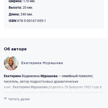
Ширина:
170 мм.
Высота:
20 мм.
Длина:
240 мм.
ISBN
978-5-00167-055-1
Об авторе
Екатерина Мурашова
Екатерина
Вадимовна
Мурашова
— семейный психолог,
писатель, автор подростковых драматических
книг.
Екатерина
Мурашова
родилась 28 февраля 1962 года в
Ленинграде, окончила биолого-почвенный и психологический
факультеты Ленинградского государственного университета.
Свернуть
Читать далее
Её первой публикацией стала повесть «Талисман» в сборнике