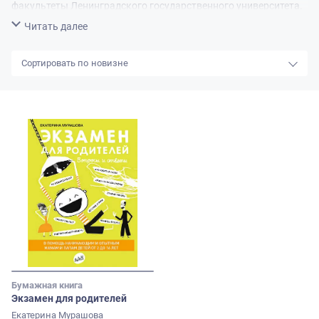
факультеты Ленинградского государственного университета.
Её первой публикацией стала повесть «Талисман» в сборнике
Свернуть
Читать далее
«Дружба» (1989). Член Союза писателей Санкт-Петербурга
новизне
Бумажная книга
Экзамен для родителей
Екатерина Мурашова