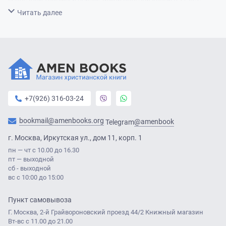
Кеннет Е. Хейгин почти 70 лет провел в служении Богу. Даже
Свернуть
Читать далее
после того как в 2003 году Господь призвал преподобного
Хейгина в Свой дом, благами начатого им служения
пользуются миллионы людей во всем мире.Радиопрограмма
служения Кеннета Хейгина «Семинар веры в эфире» идет
более чем на 150 радиостанциях США и по всему миру в
Интернете. Среди прочих проектов — бесплатный
ежемесячный журнал «Мир веры», многочисленные поездки
+7(926) 316-03-24
по стране, школа дистанционного изучения Библии,
Библейский учебный центр, Ассоциация выпускников,
bookmail@amenbooks.org
@amenbook
Telegram
Международная ассоциация служителей, Ассоциация
г. Москва, Иркутская ул., дом 11, корп. 1
поддержки служений и Программа помощи заключенным.
пн — чт с 10.00 до 16.30
пт — выходной
сб - выходной
вс с 10:00 до 15:00
Пункт самовывоза
Г. Москва, 2-й Грайвороновский проезд 44/2 Книжный магазин
Вт-вс с 11.00 до 21.00