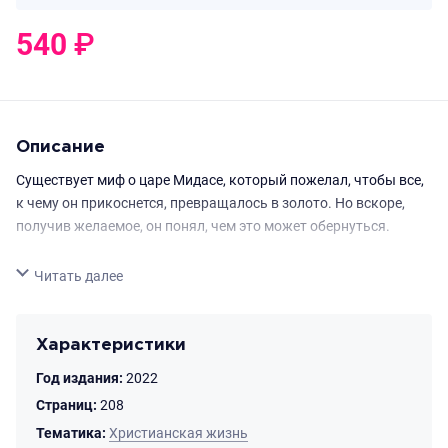
540
₽
0
₽
Описание
Существует миф о царе Мидасе, который пожелал, чтобы все,
к чему он прикоснется, превращалось в золото. Но вскоре,
получив желаемое, он понял, чем это может обернуться.
Кеннет Е. Хейгин за 65 лет, которые он провел в служении,
Свернуть
Читать далее
часто касался вопроса о преуспевании. В своей новой книге
«Прикосновение царя Мидаса» он раскрывает рациональный
библейский подход к этой очень важной сфере в христианской
Характеристики
жизни.
Год издания:
2022
Кеннет Е. Хейгин рассказывает, как различные учения о
Страниц:
208
бедности или «Евангелия преуспевания», не основанные на
Тематика:
Христианская жизнь
Священном Писании сталкивают христиан с дороги на одну из