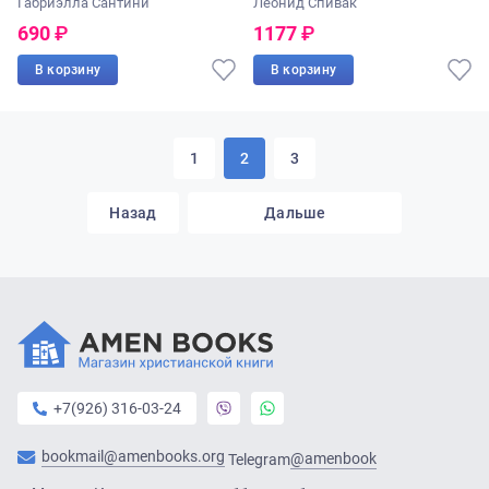
Габриэлла Сантини
Леонид Спивак
690
₽
1177
₽
В корзину
В корзину
1
2
3
Назад
Дальше
+7(926) 316-03-24
bookmail@amenbooks.org
@amenbook
Telegram