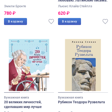
любовью. Латинские письма.
Эмили Бронте
Льюис Клайв Стейплз
780
₽
620
₽
В корзину
В корзину
Бумажная книга
Бумажная книга
20 великих личностей,
Рубикон Теодора Рузвельта
сделавших мир лучше