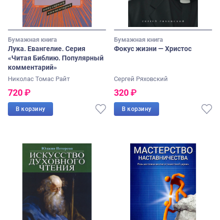
Бумажная книга
Бумажная книга
Лука. Евангелие. Серия
Фокус жизни — Христос
«Читая Библию. Популярный
комментарий»
Николас Томас Райт
Сергей Ряховский
720
₽
320
₽
В корзину
В корзину