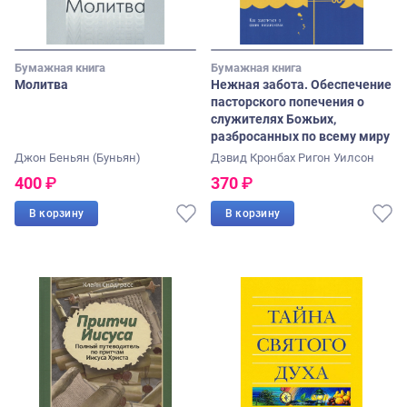
Бумажная книга
Бумажная книга
Молитва
Нежная забота. Обеспечение
пасторского попечения о
служителях Божьих,
разбросанных по всему миру
Джон Беньян (Буньян)
Дэвид Кронбах
Ригон Уилсон
400
₽
370
₽
В корзину
В корзину