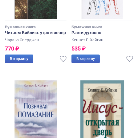
Бумажная книга
Бумажная книга
Читаем Библию: утро и вечер
Расти духовно
Чарльз Сперджен
Кеннет Е. Хейгин
770
₽
535
₽
В корзину
В корзину